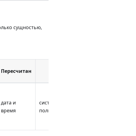
только сущностью,
Пересчитан
Автор
дата и
система |
время
пользователь