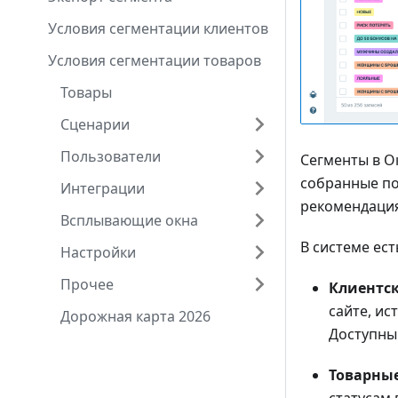
Условия сегментации клиентов
Условия сегментации товаров
Товары
Сценарии
Пользователи
Сегменты в О
собранные по
Интеграции
рекомендация
Всплывающие окна
В системе ес
Настройки
Прочее
Клиентс
сайте, ис
Дорожная карта 2026
Доступны
Товарны
статусам 