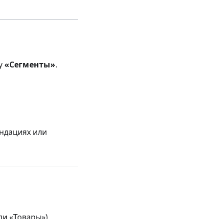
ку
«Сегменты»
.
ендациях или
ли «Товары»)