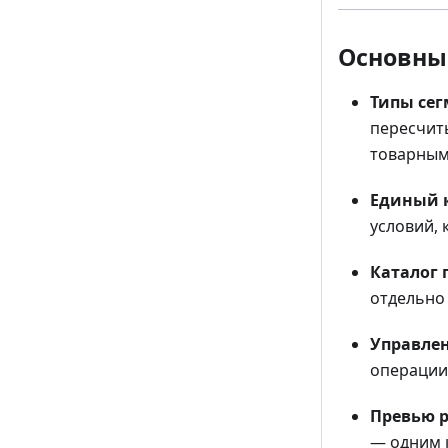
Основны
Типы сег
пересчит
товарным
Единый 
условий,
Каталог 
отдельно 
Управле
операции
Превью р
— одним 