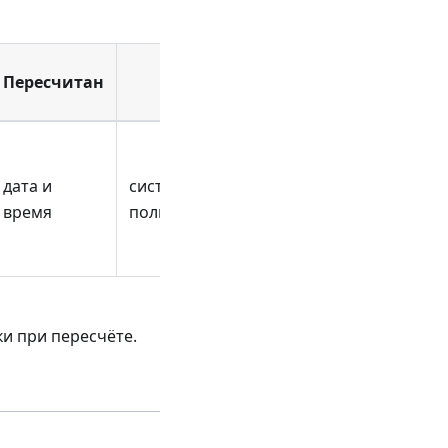
Пересчитан
Автор
дата и
система |
время
пользователь
и при пересчёте.