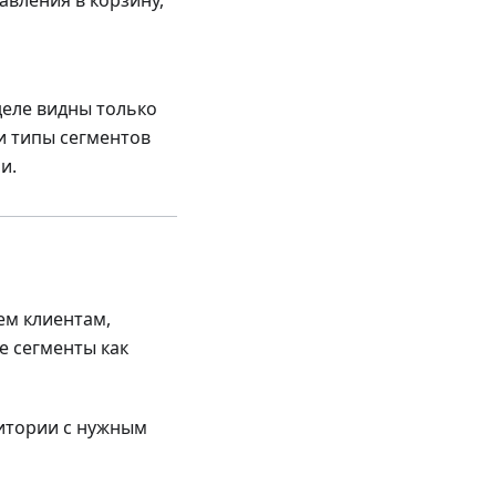
деле видны только
и типы сегментов
и.
ем клиентам,
е сегменты как
дитории с нужным