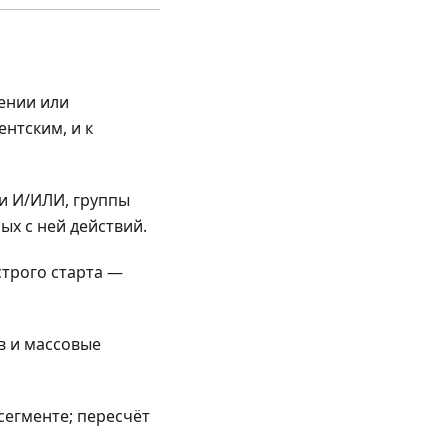
ении или
нтским, и к
и И/ИЛИ, группы
х с ней действий.
трого старта —
ов и массовые
 сегменте; пересчёт