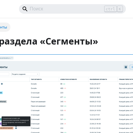
ctrl
K
енты
 раздела «Сегменты»