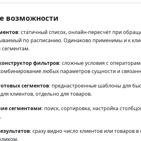
е возможности
ментов
: статичный список, онлайн-пересчёт при обращ
ываемый по расписанию. Одинаково применимы и к клие
 сегментам.
конструктор фильтров
: сложные условия с операторам
 комбинирование любых параметров сущности и связанны
готовых сегментов
: преднастроенные шаблоны для быс
для клиентов, отдельно для товаров.
ние сегментами
: поиск, сортировка, настройка столбц
.
езультатов
: сразу видно число клиентов или товаров в
кликом.