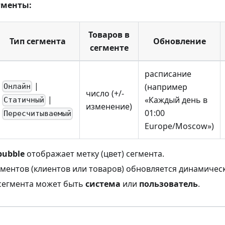
гменты:
Товаров в
Тип сегмента
Обновление
сегменте
расписание
|
(например
Онлайн
число (+/-
|
«Каждый день в
Статичный
изменение)
01:00
Пересчитываемый
Europe/Moscow»)
bubble
отображает метку (цвет) сегмента.
ментов (клиентов или товаров) обновляется динамическ
сегмента может быть
система
или
пользователь
.