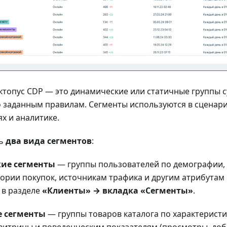
ктопус CDP — это динамические или статичные группы 
 заданным правилам. Сегменты используются в сценария
х и аналитике.
ть
два вида сегментов
:
кие сегменты
— группы пользователей по демографии,
тории покупок, источникам трафика и другим атрибутам 
 в разделе
«Клиенты» → вкладка «Сегменты»
.
е сегменты
— группы товаров каталога по характеристи
витрины и поведенческим показателям (просмотры, доб