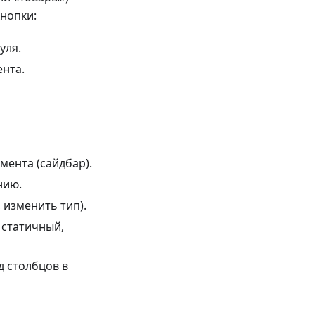
нопки:
уля.
нта.
мента (сайдбар).
нию.
 изменить тип).
 статичный,
 столбцов в