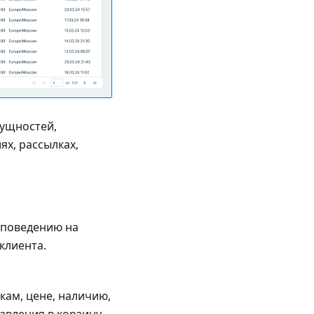
сущностей,
х, рассылках,
 поведению на
клиента.
кам, цене, наличию,
авления в корзину,